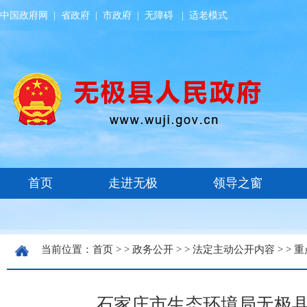
中国政府网
|
省政府
|
市政府
|
无障碍
|
适老模式
当前位置：
首页
> >
政务公开
> >
法定主动公开内容
> >
重
石家庄市生态环境局无极县分