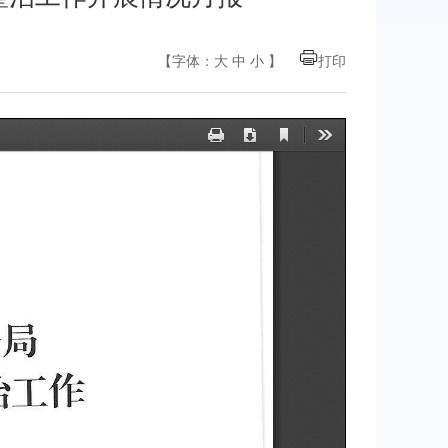
【字体：
大
中
小
】
打印