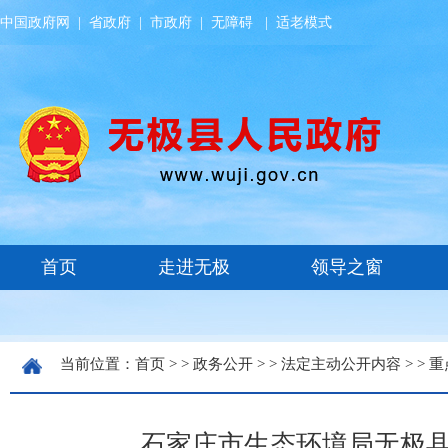
中国政府网
|
省政府
|
市政府
|
无障碍
|
适老模式
当前位置：
首页
> >
政务公开
> >
法定主动公开内容
> >
重
石家庄市生态环境局无极县分