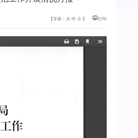
【字体：
大
中
小
】
打印