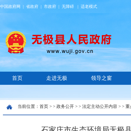
中国政府网
|
省政府
|
市政府
|
无障碍
|
适老模式
当前位置：
首页
> >
政务公开
> >
法定主动公开内容
> >
重
石家庄市生态环境局无极县分