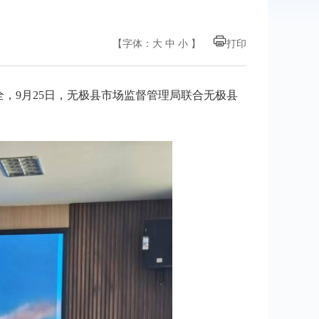
【字体：
大
中
小
】
打印
，9月25日，无极县市场监督管理局联合无极县
。