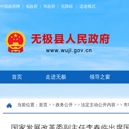
中国政府网
|
省政府
|
市政府
|
无障碍
|
适老模式
当前位置：
首页
> >
政务公开
> >
法定主动公开内容
> >
市
国家发展改革委副主任李春临出席国