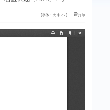
【字体：
大
中
小
】
打印