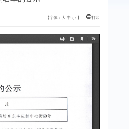
【字体：
大
中
小
】
打印