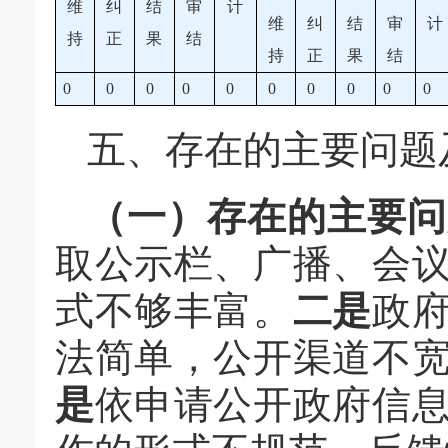
维
纠
结
审
计
维
纠
结
审
计
持
正
果
结
持
正
果
结
0
0
0
0
0
0
0
0
0
0
五、存在的主要问题
（一）存在
的主要
问
取公示栏、广播、会
式不够丰富。
二是
政
法简单，公开渠道不
是
依申请公开政府信