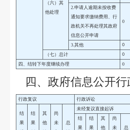
（六）其
2.申请人逾期未按收费
他处理
通知要求缴纳费用、行
0
政机关不再处理其政府
信息公开申请
3.其他
0
（七）总计
0
四、结转下年度继续办理
0
四、政府信息公开行
行政复议
行政诉讼
未经复议直接起诉
结
结
其
尚
结
结
其
尚
果
果
他
未
总
果
果
他
未
总