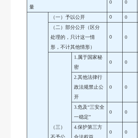
0
0
量
（一）予以公开
0
0
（二）部分公开（区分
处理的，只计这一情
0
0
形，不计其他情形）
1.属于国家秘
0
0
密
2.其他法律行
政法规禁止公
0
0
开
3.危及“三安全
0
0
一稳定”
（三）
4.保护第三方
0
0
不予公
合法权益