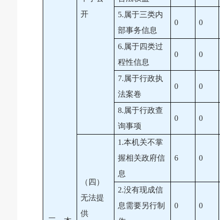
开
5.属于三类内
0
0
部事务信息
6.属于四类过
0
0
程性信息
7.属于行政执
0
0
法案卷
8.属于行政查
0
0
询事项
1.本机关不掌
握相关政府信
6
0
息
（四）
2.没有现成信
无法提
息需要另行制
0
0
供