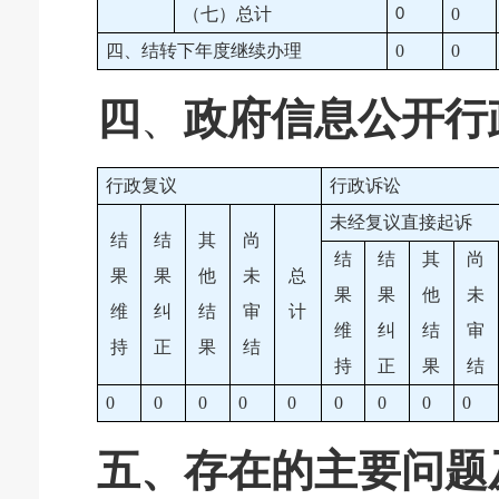
（七）总计
0
0
四、结转下年度继续办理
0
0
四
、
政府信息公开行
行政复议
行政诉讼
未经复议直接起诉
结
结
其
尚
结
结
其
尚
果
果
他
未
总
果
果
他
未
维
纠
结
审
计
维
纠
结
审
持
正
果
结
持
正
果
结
0
0
0
0
0
0
0
0
0
五、存在的主要问题