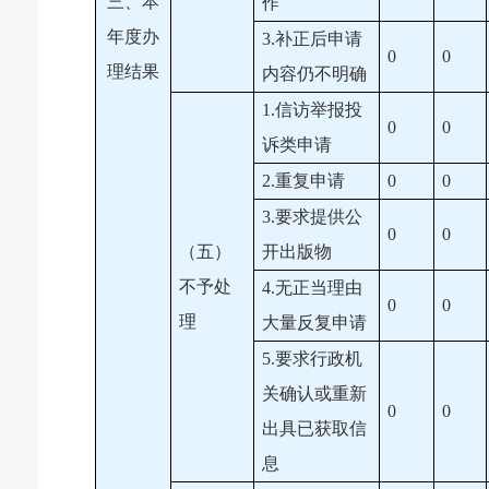
三、本
作
年度办
3.补正后申请
0
0
理结果
内容仍不明确
1.信访举报投
0
0
诉类申请
2.重复申请
0
0
3.要求提供公
0
0
（五）
开出版物
不予处
4.无正当理由
0
0
理
大量反复申请
5.要求行政机
关确认或重新
0
0
出具已获取信
息