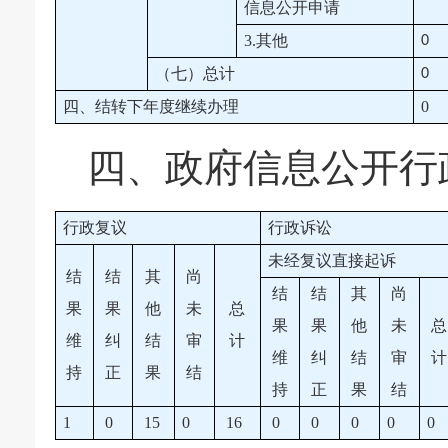
信息公开申请
3.其他
0
（七）总计
0
四、结转下年度继续办理
0
四、
政府信息公开行
行政复议
行政诉讼
未经复议直接起诉
结
结
其
尚
结
结
其
尚
果
果
他
未
总
果
果
他
未
总
维
纠
结
审
计
维
纠
结
审
计
持
正
果
结
持
正
果
结
1
0
15
0
16
0
0
0
0
0