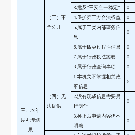
3.危及“三安全一稳定”
0
（三）不
4.保护第三方合法权益
0
予公开
5.属于三类内部事务信
0
息
6.属于四类过程性信息
0
7.属于行政执法案卷
0
8.属于行政查询事项
0
1.本机关不掌握相关政
6
府信息
（四）无
2.没有现成信息需要另
0
法提供
行制作
三、本年
3.补正后申请内容仍不
度办理结
0
明确
果