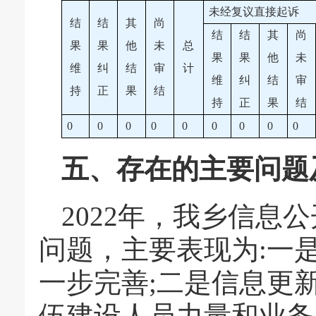
未经复议直接起诉
结
结
其
尚
结
结
其
尚
果
果
他
未
总
果
果
他
未
维
纠
结
审
计
维
纠
结
审
持
正
果
结
持
正
果
结
0
0
0
0
0
0
0
0
0
五、存在的主要问题
2022年，我乡信息
问题，主要表现为:一
一步完善;二是信息更
伍建设人员力量和业务