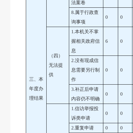
法案卷
8.属于行政查
0
0
询事项
1.本机关不掌
握相关政府信
6
0
息
（四）
2.没有现成信
无法提
息需要另行制
0
0
供
三、本
作
年度办
3.补正后申请
0
0
理结果
内容仍不明确
1.信访举报投
0
0
诉类申请
2.重复申请
0
0