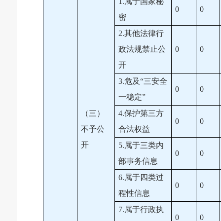
1.属于国家秘
0
0
密
2.其他法律行
政法规禁止公
0
0
开
3.危及“三安全
0
0
一稳定”
（三）
4.保护第三方
0
0
不予公
合法权益
开
5.属于三类内
0
0
部事务信息
6.属于四类过
0
0
程性信息
7.属于行政执
0
0