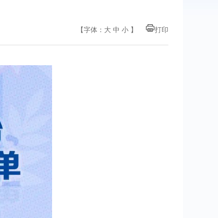
【字体：
大
中
小
】
打印