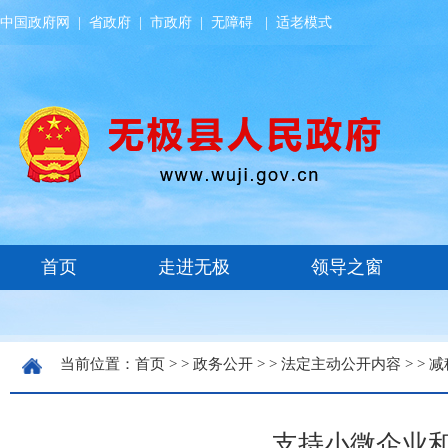
中国政府网
|
省政府
|
市政府
|
无障碍
|
适老模式
当前位置：
首页
> >
政务公开
> >
法定主动公开内容
> >
减
支持小微企业和