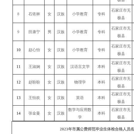
极县
石家庄市无
8
石依林
女
汉族
小学教育
专科
极县
石家庄市无
9
田康宁
男
汉族
小学教育
专科
极县
石家庄市无
10
赵心怡
女
汉族
小学教育
专科
极县
石家庄市无
11
王淑娴
女
汉族
汉语言文学
本科
极县
石家庄市无
12
赵盼盼
女
汉族
物理学
本科
极县
石家庄市无
13
王怡欢
女
汉族
英语
本科
极县
数学与应用数
石家庄市无
14
张金曼
女
汉族
本科
学
极县
2023年市属公费师范毕业生体检合格人员