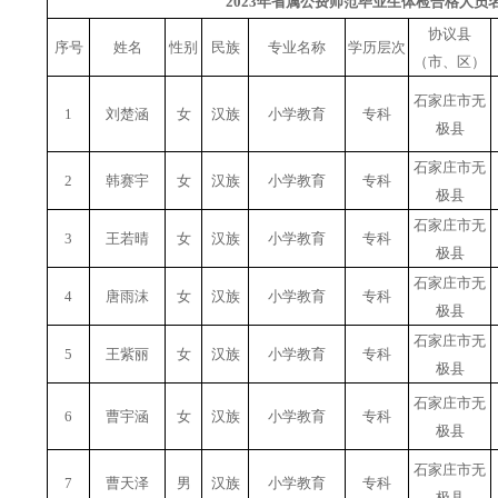
202
3
年省属公费师范毕业生体检合格人员
协议县
序号
姓名
性别
民族
专业名称
学历层次
（市、区）
石家庄市无
1
刘楚涵
女
汉族
小学教育
专科
极县
石家庄市无
2
韩赛宇
女
汉族
小学教育
专科
极县
石家庄市无
3
王若晴
女
汉族
小学教育
专科
极县
石家庄市无
4
唐雨沫
女
汉族
小学教育
专科
极县
石家庄市无
5
王紫丽
女
汉族
小学教育
专科
极县
石家庄市无
6
曹宇涵
女
汉族
小学教育
专科
极县
石家庄市无
7
曹天泽
男
汉族
小学教育
专科