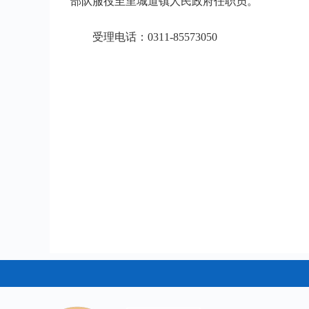
部队服役至里城道镇人民政府任职员。
受理电话：0311-85573050
无极县
2023