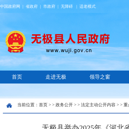
中国政府网
|
省政府
|
市政府
|
无障碍
|
适老模式
当前位置：
首页
> >
政务公开
> >
法定主动公开内容
> >
重
无极县举办2025年《河