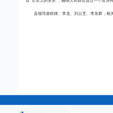
众“舌尖上的安全”，确保人民群众度过一个欢乐
县领导谢槟择、李龙、刘云芝、李东辉，相