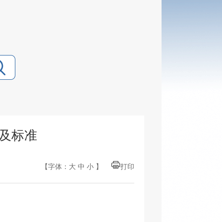
及标准
【字体：
大
中
小
】
打印