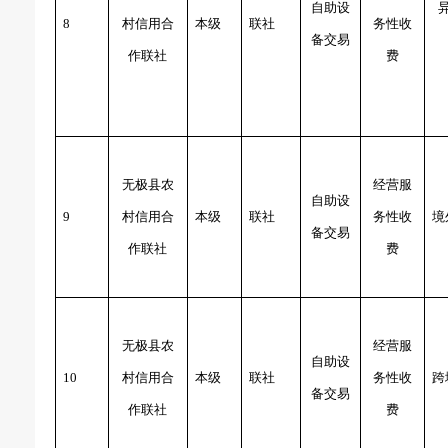
自助设
8
村信用合
本级
联社
务性收
备交易
作联社
费
无极县农
经营服
自助设
9
村信用合
本级
联社
务性收
境
备交易
作联社
费
无极县农
经营服
自助设
10
村信用合
本级
联社
务性收
跨
备交易
作联社
费