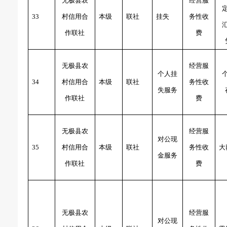
无极县农
经营服
33
村信用合
本级
联社
挂失
务性收
作联社
费
无极县农
经营服
个人挂
34
村信用合
本级
联社
务性收
失服务
作联社
费
无极县农
经营服
对公现
35
村信用合
本级
联社
务性收
大
金服务
作联社
费
无极县农
经营服
对公现