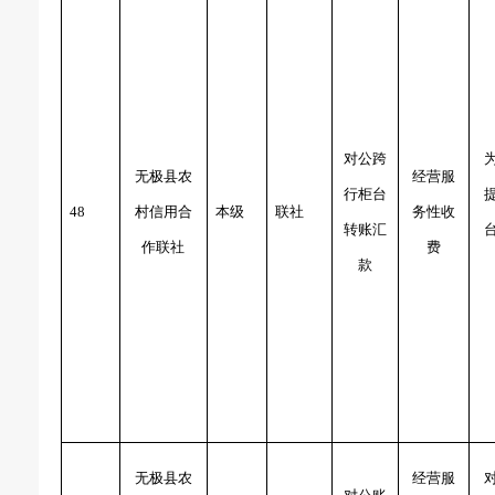
对公跨
无极县农
经营服
行柜台
48
村信用合
本级
联社
务性收
转账汇
作联社
费
款
无极县农
经营服