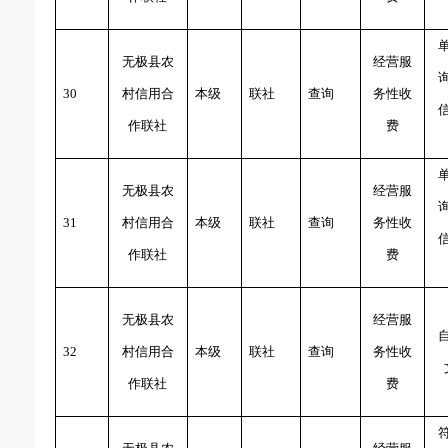
无极县农
经营服
30
村信用合
本级
联社
查询
务性收
作联社
费
无极县农
经营服
31
村信用合
本级
联社
查询
务性收
作联社
费
无极县农
经营服
32
村信用合
本级
联社
查询
务性收
作联社
费