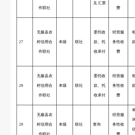
兑
汇票
作联社
费
无极县农
委托收
经营服
27
村信用合
本级
联社
款、托
务性收
作联社
收承付
费
无极县农
委托收
经营服
28
村信用合
本级
联社
款、托
务性收
作联社
收承付
费
无极县农
经营服
29
村信用合
本级
联社
查询
务性收
作联社
费