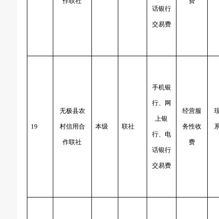
作联社
费
话银行
交易费
手机银
行、网
无极县农
经营服
上银
19
村信用合
本级
联社
务性收
行、电
作联社
费
话银行
交易费