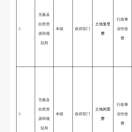
无极县
行政事
自然资
土地复垦
2
本级
政府部门
业性收
源和规
费
费
划局
无极县
行政事
自然资
土地闲置
3
本级
政府部门
业性收
源和规
费
费
划局