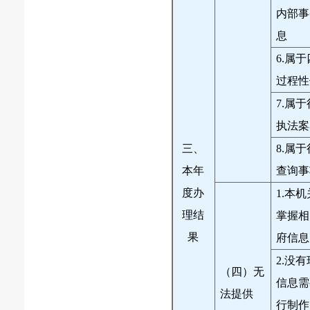
内部事
息
6.属
过程性
7.属
执法案
三、
8.属
本年
查询事
度办
1.本
理结
掌握相
果
府信息
2.没
（四）无
信息需
法提供
行制作