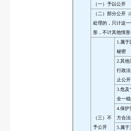
（一）予以公开
（二）部分公开（
处理的，只计这一
形，不计其他情形
1.属
秘密
2.其
行政法
止公开
3.危及
全一稳
4.保
（三）不
方合法
予公开
5.属