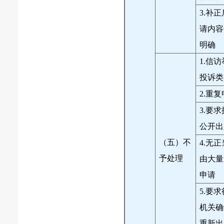
3.补
请内容
明确
1.信
投诉类
2.重
3.要
公开出
（五）不
4.无
予处理
由大量
申请
5.要
机关确
重新出