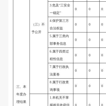
3.危及“三安全
0
0
0
一稳定”
4.保护第三方
（三）不
0
0
0
合法权益
予公开
5.属于三类内
0
0
0
部事务信息
6.属于四类过
0
0
0
程性信息
7.属于行政执
0
0
0
法案卷
8.属于行政查
0
0
0
三、本
询事项
年度办
1.本机关不掌
理结果
握相关政府信
0
0
0