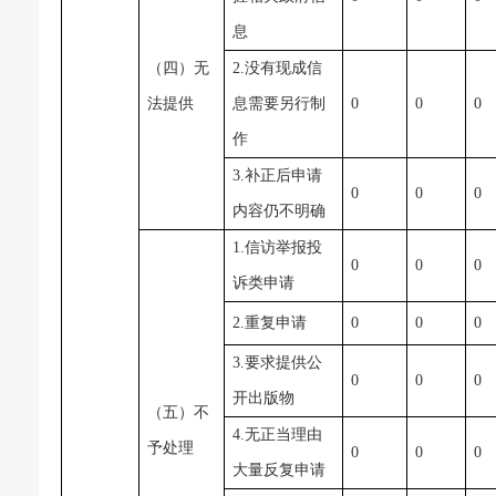
息
（四）无
2.没有现成信
法提供
息需要另行制
0
0
0
作
3.补正后申请
0
0
0
内容仍不明确
1.信访举报投
0
0
0
诉类申请
2.重复申请
0
0
0
3.要求提供公
0
0
0
开出版物
（五）不
4.无正当理由
予处理
0
0
0
大量反复申请