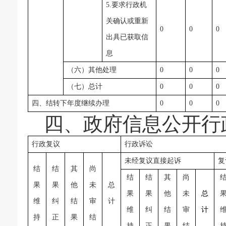
5.要求行政机
关确认或重新
0
0
0
出具已获取信
息
（六）其他处理
0
0
0
（七）总计
0
0
0
四、结转下年度继续办理
0
0
0
四、政府信息公开行
行政复议
行政诉讼
未经复议直接起诉
复
结
结
其
尚
结
结
其
尚
果
果
他
未
总
果
果
他
未
总
维
纠
结
审
计
维
纠
结
审
计
持
正
果
结
持
正
果
结