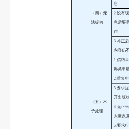
息
（四）无
2.没有
法提供
息需要
作
3.补正
内容仍
1.信访
诉类申
2.重复
3.要求
开出版
（五）不
4.无正
予处理
大量反
5.要求