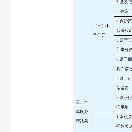
3.危及
一稳定”
4.保护
（三）不
合法权
予公开
5.属于
部事务
6.属于
程性信
7.属于
法案卷
8.属于
三、本
询事项
年度办
1.本机
理结果
握相关