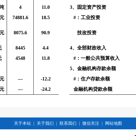
吨
4
11.0
3、固定资产投资
元
74881.6
18.5
#：工
业
投
资
元
8075.6
90.9
技改投
资
元
8445
4.4
4、全部财政收入
元
4548
11.8
#：一般公共预算收入
5、金融机构存款余额
元
—
-12.2
#：住户存款余额
元
—
-24.2
金融机构贷款余额