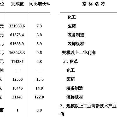
位
完成值
同比增长%
指
标
名
称
化工
元
321960.6
7.3
医药
元
61376.4
3.8
装
备
制造
元
91635.9
5.9
装
饰
板材
元
168948.3
9.6
规模以上工业利润
元
114387
4.8
#：皮革
吨
—
—
化工
吨
12506
-15.0
医药
吨
18446
14.0
装备制造
吨
21148
122.0
装
饰
板材
2、规模以上工业高新技术产业
亩
1
8.8
值