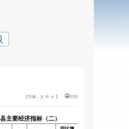
【字体：
大
中
小
】
打印
份全县主要经济指标（二）
同比增