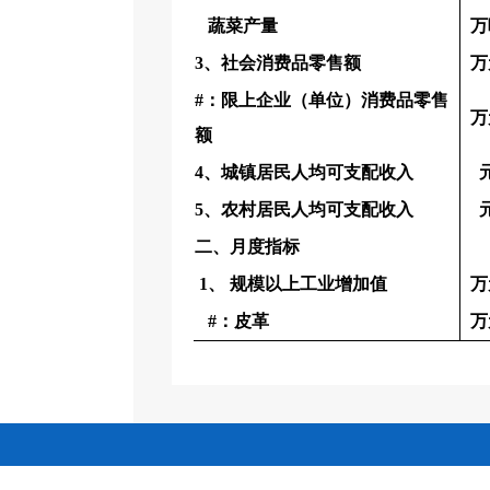
蔬菜产量
万
3、社会消费品零售额
万
#：限上企
业
（
单
位）消
费
品零售
万
额
4、城镇居民人均可支配收入
5、农村居民人均可支配收入
二、月度指标
1、
规模以上工业增加值
万
#：皮革
万