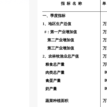
指
标
名
称
单
一、季度指标
1、地区生产总值
万
#：第一产业增加值
万
第二产业增加值
万
第三产业增加值
万
2、农林牧渔业总产值
万
粮食总产量
万
肉类总产量
禽蛋产量
奶产量
蔬菜种植面积
万