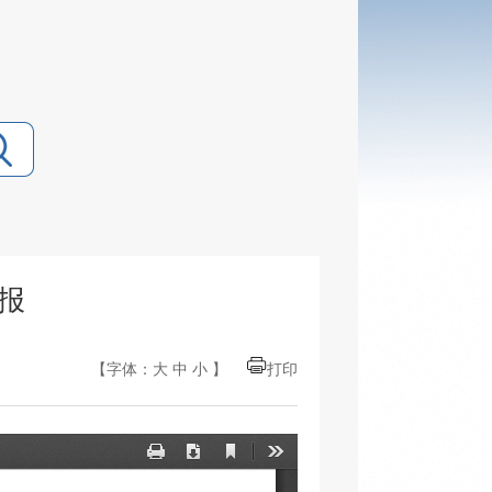
报
【字体：
大
中
小
】
打印