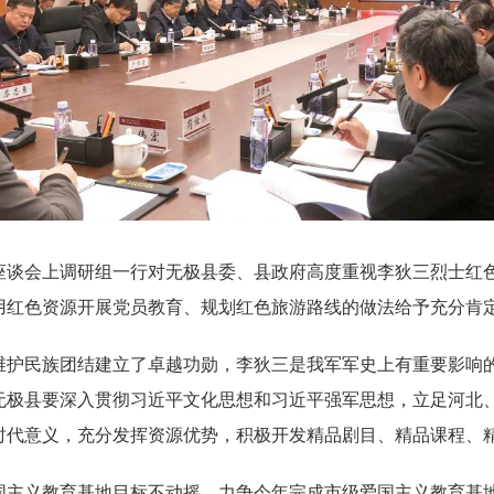
座谈会上调研组一行对无极县委、县政府高度重视李狄三烈士红
用红色资源开展党员教育、规划红色旅游路线的做法给予充分肯
维护民族团结建立了卓越功勋，李狄三是我军军史上有重要影响
无极县要深入贯彻习近平文化思想和习近平强军思想，立足河北
时代意义，充分发挥资源优势，积极开发精品剧目、精品课程、
国主义教育基地目标不动摇。力争今年完成市级爱国主义教育基