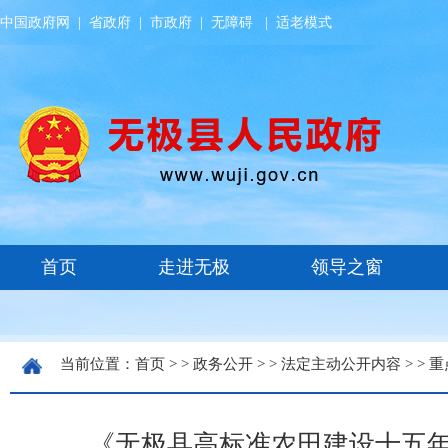
中国政府网
|
省政府
|
市政府
|
无障碍
|
适老模式
当前位置：
首页
> >
政务公开
> >
法定主动公开内容
> >
重
《无极县高标准农田建设十五年规