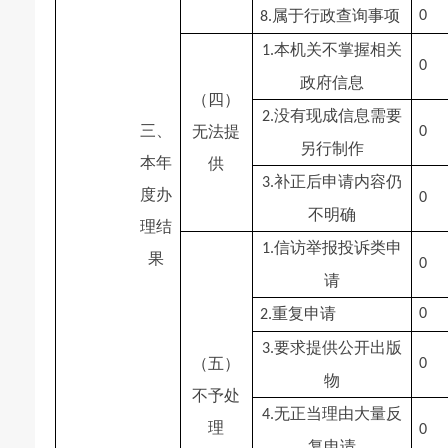
属于行政查询事项
0
8.
本机关不掌握相关
1.
0
政府信息
（四）
没有现成信息需要
2.
无法提
三、
0
另行制作
供
本年
补正后申请内容仍
3.
度办
0
不明确
理结
信访举报投诉类申
1.
果
0
请
重复申请
0
2.
要求提供公开出版
3.
（五）
0
物
不予处
无正当理由大量反
4.
理
0
复申请