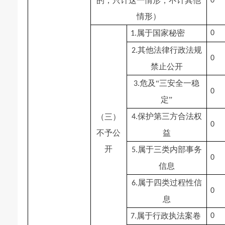
的，只计这一情形，不计其他
0
情形）
属于国家秘密
0
1.
其他法律行政法规
2.
0
禁止公开
危及“三安全一稳
3.
0
定”
保护第三方合法权
（三）
4.
0
不予公
益
开
属于三类内部事务
5.
0
信息
属于四类过程性信
6.
0
息
属于行政执法案卷
0
7.