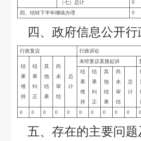
（七）总计
0
四、结转下半年继续办理
0
四、政府信息公开行
行政复议
行政诉讼
未经复议直接起诉
结
结
其
尚
结
结
其
尚
果
果
他
未
总
果
果
他
未
总
维
纠
结
审
计
维
纠
结
审
计
持
正
果
结
持
正
果
结
0
0
0
0
0
0
0
0
0
0
五、存在的主要问题