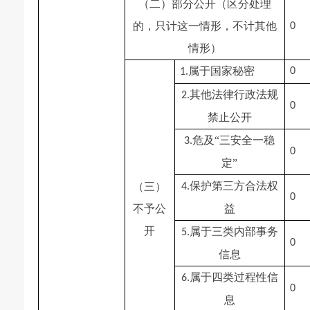
（二）部分公开（区分处理
的，只计这一情形，不计其他
0
情形）
属于国家秘密
0
1.
其他法律行政法规
2.
0
禁止公开
危及“三安全一稳
3.
0
定”
保护第三方合法权
（三）
4.
0
不予公
益
开
属于三类内部事务
5.
0
信息
属于四类过程性信
6.
0
息