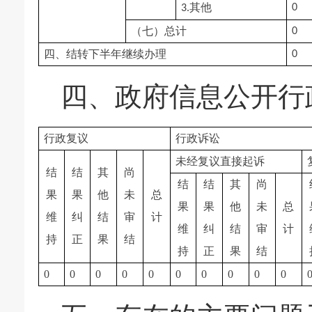
其他
0
3.
（七）总计
0
四、结转下半年继续办理
0
四、政府信息公开行
行政复议
行政诉讼
未经复议直接起诉
结
结
其
尚
结
结
其
尚
果
果
他
未
总
果
果
他
未
总
维
纠
结
审
计
维
纠
结
审
计
持
正
果
结
持
正
果
结
0
0
0
0
0
0
0
0
0
0