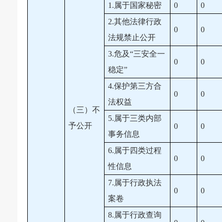
1.属于国家秘密
0
0
2.其他法律行政
0
0
法规禁止公开
3.危及“三安全一
0
0
稳定”
4.保护第三方合
0
0
法权益
（三）不
5.属于三类内部
予公开
0
0
事务信息
6.属于四类过程
0
0
性信息
7.属于行政执法
0
0
案卷
8.属于行政查询