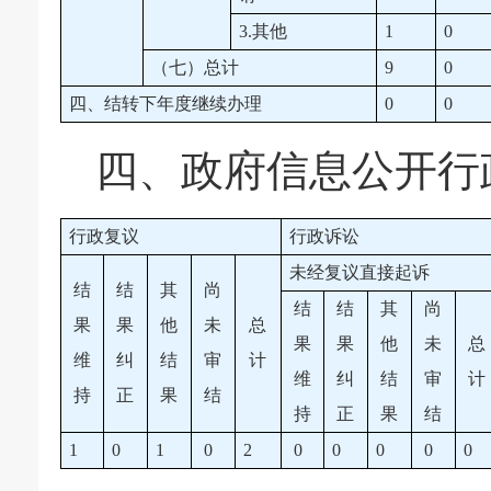
3.其他
1
0
（七）总计
9
0
四、结转下年度继续办理
0
0
四、政府信息公开行
行政复议
行政诉讼
未经复议直接起诉
结
结
其
尚
结
结
其
尚
果
果
他
未
总
果
果
他
未
总
维
纠
结
审
计
维
纠
结
审
计
持
正
果
结
持
正
果
结
1
0
1
0
2
0
0
0
0
0