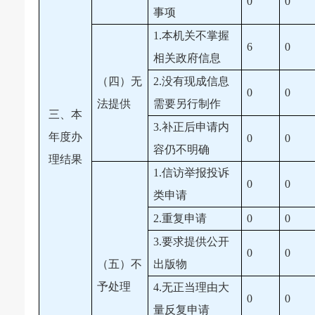
0
0
事项
1.本机关不掌握
6
0
相关政府信息
（四）无
2.没有现成信息
0
0
法提供
需要另行制作
三、本
3.补正后申请内
年度办
0
0
容仍不明确
理结果
1.信访举报投诉
0
0
类申请
2.重复申请
0
0
3.要求提供公开
0
0
（五）不
出版物
予处理
4.无正当理由大
0
0
量反复申请