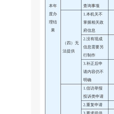
本年
查询事项
度办
1.本机关不
理结
掌握相关政
果
府信息
2.没有现成
（四）无
信息需要另
法提供
行制作
3.补正后申
请内容仍不
明确
1.信访举报
投诉类申请
2.重复申请
3.要求提供