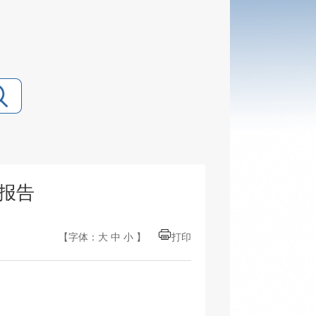
度报告
【字体：
大
中
小
】
打印