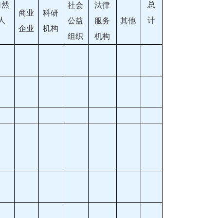
自然
总
社会
法律
商业
科研
人
计
公益
服务
其他
企业
机构
组织
机构