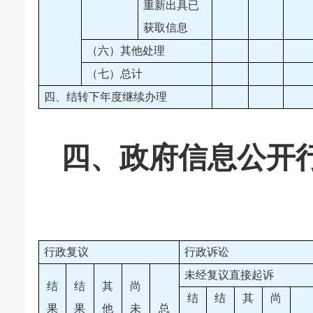
重新出具已
获取信息
（六）其他处理
（七）总计
四、结转下年度继续办理
四、
政府信息公开
行政复议
行政诉讼
未经复议直接起诉
结
结
其
尚
结
结
其
尚
果
果
他
未
总