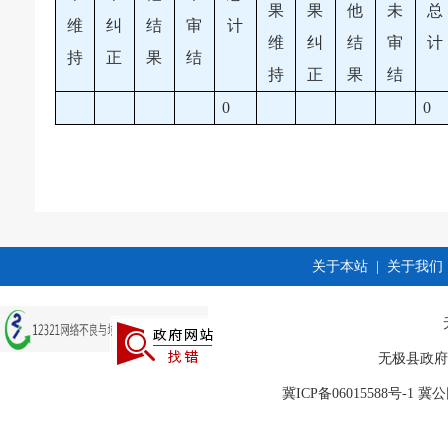
果
果
他
未
总
维
纠
结
审
计
维
纠
结
审
计
持
正
果
结
持
正
果
结
0
0