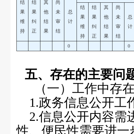
结
结
其
尚
结
结
其
尚
果
果
他
未
总
果
果
他
未
总
维
纠
结
审
计
维
纠
结
审
计
持
正
果
结
持
正
果
结
0
0
五、
存在的主要问
（一）
工作中存
1.
政务信息公开工
2.
信息公开内容需
性、便民性需要进一