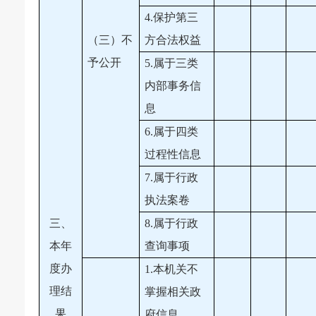
4.保护第三
（三）不
方合法权益
予公开
5.属于三类
内部事务信
息
6.属于四类
过程性信息
7.属于行政
执法案卷
三、
8.属于行政
本年
查询事项
度办
1.本机关不
理结
掌握相关政
果
府信息