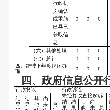
行政机
关确认
或重新
0
0
0
出具已
获取信
息
（六）其他处理
0
0
0
（七）总计
0
0
0
四、结转下年度继续办
0
0
0
理
四、政府信息公开
行政复议
行政诉讼
未经复议直接起诉
结
结
其
尚
结
结
其
尚
果
果
他
未
总
果
果
他
未
总