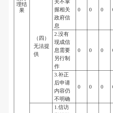
关不掌
理结
握相关
0
0
0
果
政府信
息
2.没有
（四）
现成信
无法提
息需要
0
0
0
供
另行制
作
3.补正
后申请
0
0
0
内容仍
不明确
1.信访