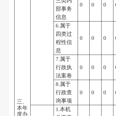
三类内
0
0
0
部事务
信息
6.属于
四类过
0
0
0
程性信
息
7.属于
行政执
0
0
0
法案卷
8.属于
行政查
0
0
0
询事项
三、
本年
1.本机
度办