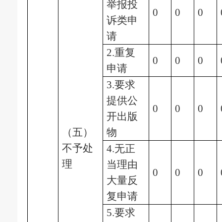
举报投
0
0
0
诉类申
请
2.重复
0
0
0
申请
3.要求
提供公
0
0
0
开出版
（五）
物
不予处
4.无正
理
当理由
0
0
0
大量反
复申请
5.要求