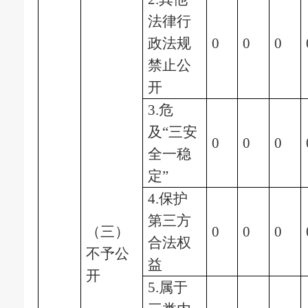
法律行
政法规
0
0
0
禁止公
开
3.危
及“三安
0
0
0
全一稳
定”
4.保护
第三方
（三）
0
0
0
合法权
不予公
益
开
5.属于