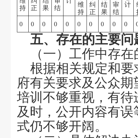
维
纠
结
审
计
维
纠
结
审
计
持
正
果
结
持
正
果
结
0
0
0
0
0
0
0
0
0
0
五、存在的主要问
（一）工作中存在
根据相关规定和要
府有关要求及公众期
培训不够重视，有待
及时，公开内容有误
式仍不够开阔。