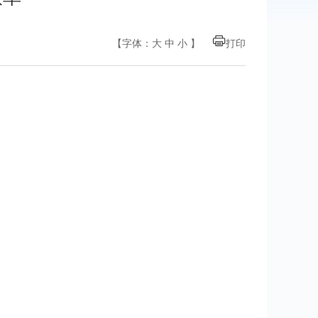
【字体：
大
中
小
】
打印