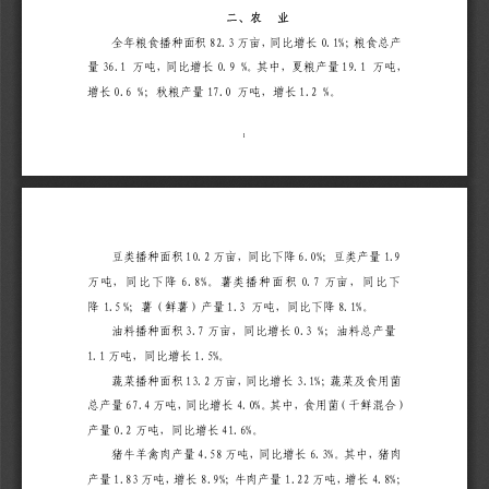
二
、
农
业
8
2
.
3
0
.
1
%
全
年
粮
食
播
种
面
积
万
亩
，
同
比
增
长
；
粮
食
总
产
3
6
.
1
0
.
9
%
1
9
.
1
量
万
吨
，
同
比
增
长
。
其
中
，
夏
粮
产
量
万
吨
，
0
.
6
%
1
7
.
0
1
.
2
%
增
长
；
秋
粮
产
量
万
吨
，
增
长
。
1
1
0
.
2
6
.
0
%
1
.
9
豆
类
播
种
面
积
万
亩
，
同
比
下
降
；
豆
类
产
量
6
.
8
%
0
.
7
万
吨
，
同
比
下
降
。
薯
类
播
种
面
积
万
亩
，
同
比
下
1
.
5
%
1
.
3
8
.
1
%
降
；
薯
（
鲜
薯
）
产
量
万
吨
，
同
比
下
降
。
3
.
7
0
.
3
%
油
料
播
种
面
积
万
亩
，
同
比
增
长
；
油
料
总
产
量
1
.
1
1
.
5
%
万
吨
，
同
比
增
长
。
1
3
.
2
3
.
1
%
蔬
菜
播
种
面
积
万
亩
，
同
比
增
长
；
蔬
菜
及
食
用
菌
6
7
.
4
4
.
0
%
总
产
量
万
吨
，
同
比
增
长
。
其
中
，
食
用
菌
（
干
鲜
混
合
）
0
.
2
4
1
.
6
%
产
量
万
吨
，
同
比
增
长
。
4
.
5
8
6
.
3
%
猪
牛
羊
禽
肉
产
量
万
吨
，
同
比
增
长
。
其
中
，
猪
肉
1
.
8
3
8
.
9
%
1
.
2
2
4
.
8
%
产
量
万
吨
，
增
长
；
牛
肉
产
量
万
吨
，
增
长
；