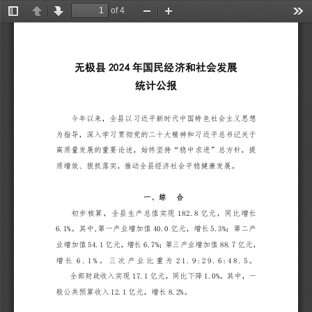
of 4
Toggle
Previous
Next
Zoom
Zoom
Too
Sidebar
Out
In
无
极
县
2
0
2
4
年
国
民
经
济
和
社
会
发
展
统
计
公
报
今
年
以
来
，
全
县
以
习
近
平
新
时
代
中
国
特
色
社
会
主
义
思
想
为
指
导
，
深
入
学
习
贯
彻
党
的
二
十
大
精
神
和
习
近
平
总
书
记
关
于
“
”
高
质
量
发
展
的
重
要
论
述
，
始
终
坚
持
稳
中
求
进
总
方
针
，
提
质
增
效
、
狠
抓
落
实
，
推
动
全
县
经
济
社
会
平
稳
健
康
发
展
。
一
、
综
合
1
8
2
.
8
初
步
核
算
，
全
县
生
产
总
值
实
现
亿
元
，
同
比
增
长
6
.
1
%
,
4
0
.
0
5
.
3
%
。
其
中
第
一
产
业
增
加
值
亿
元
，
增
长
；
第
二
产
5
4
.
1
6
.
7
%
8
8
.
7
业
增
加
值
亿
元
，
增
长
；
第
三
产
业
增
加
值
亿
元
，
6
.
1
%
2
1
.
9
:
2
9
.
6
:
4
8
.
5
增
长
。
三
次
产
业
比
重
为
。
1
7
.
1
1
.
0
%
全
部
财
政
收
入
实
现
亿
元
，
同
比
下
降
。
其
中
，
一
1
2
.
1
8
.
2
%
般
公
共
预
算
收
入
亿
元
，
增
长
。