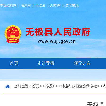
中国政府网
|
省政府
|
市政府
|
无障碍
|
适老模式
当前位置：
首页
> >
专题1
> >
涉企行政检查公示专栏
> >
无极县