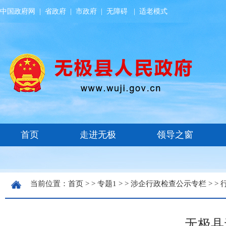
中国政府网
|
省政府
|
市政府
|
无障碍
|
适老模式
当前位置：
首页
> >
专题1
> >
涉企行政检查公示专栏
> >
无极县