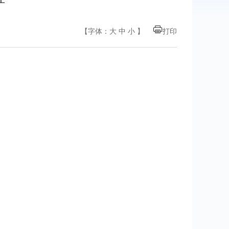
【字体：
大
中
小
】
打印