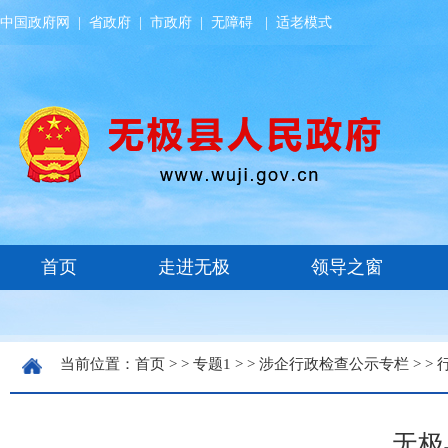
中国政府网
|
省政府
|
市政府
|
无障碍
|
适老模式
当前位置：
首页
> >
专题1
> >
涉企行政检查公示专栏
> >
无极