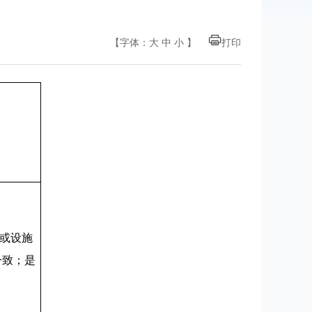
【字体：
大
中
小
】
打印
或设施
一致；是