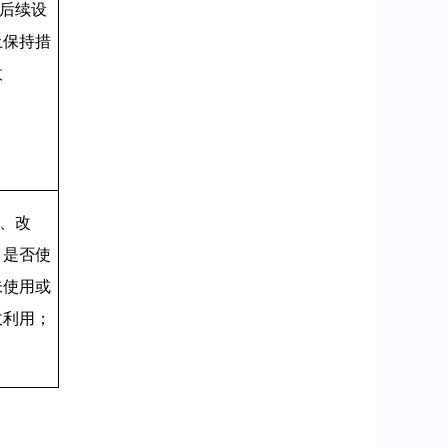
后续设
土保持措
收
、改
；是否使
未使用或
收利用；