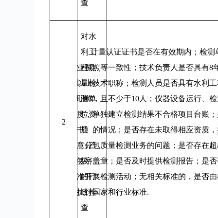
查
对水
利工
计量认证证书是否在有效期内；检测
业执照等一致性；技术负责人是否具有8
程质
以上技术职称；检测人员是否具有水利工
量检
职称，且不少于10人；仪器设备运行、
测单
度，单独建立检测结果不合格项目台账；
位资
2
书》的情况；是否存在未取得相应资质，
质
意分包质量检测业务的问题；是否存在超
（乙
签字盖章；是否及时提供检测报告；是否
级）
准开展检测活动；无相关标准的，是否由
的行
执行国家和行业标准.
政检
查