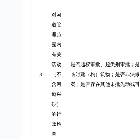
对河
道管
理范
围内
有关
活动
是否越权审批、超类别审批；
3
（不
临时建（构）筑物；是否非法
含河
案；是否存在其他未批先动或
道采
砂）
的行
政检
查