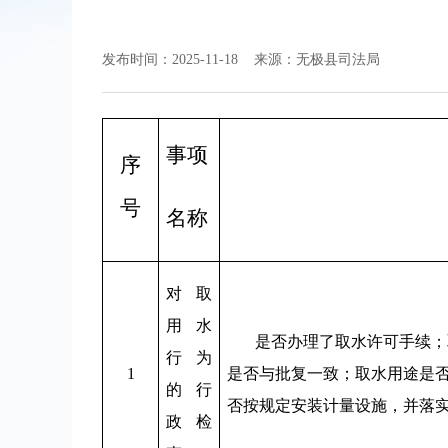
发布时间：2025-11-18
来源：无极县司法局
事项
序
号
名称
对取
用水
是否办理了取水许可手续；
行为
1
是否与批复一致；取水用途是
的行
否按规定安装计量设施，并落
政检