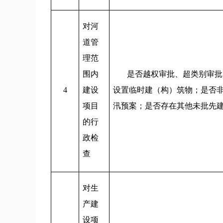
对河
道管
理范
围内
是否越权审批、超类别审批
4
建设
设置临时建（构）筑物；是否
项目
汛预案；是否存在其他未批先
的行
政检
查
对生
产建
设项