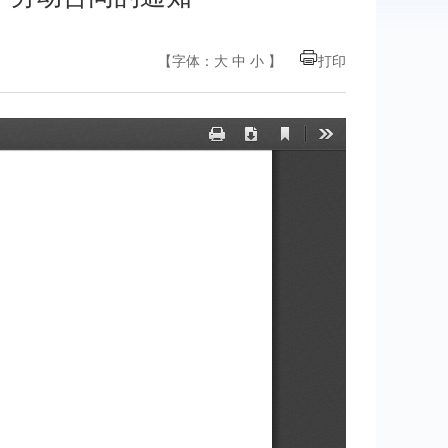
【字体：
大
中
小
】
打印