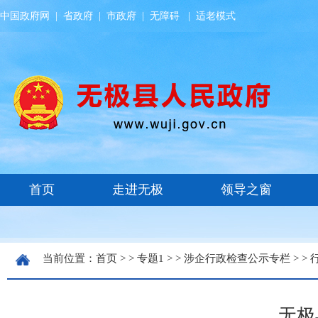
中国政府网
|
省政府
|
市政府
|
无障碍
|
适老模式
当前位置：
首页
> >
专题1
> >
涉企行政检查公示专栏
> >
无极