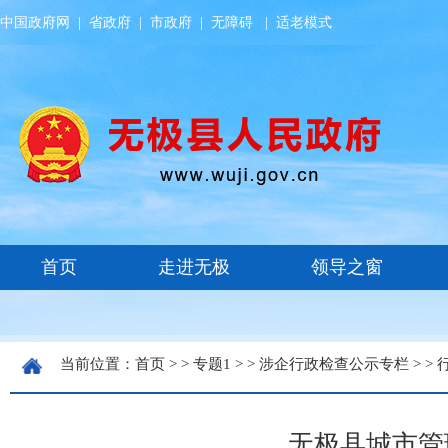
中国政府网
|
省政府
|
市政府
|
无障碍
|
适老模式
当前位置：
首页
> >
专题1
> >
涉企行政检查公示专栏
> >
无极县城市管