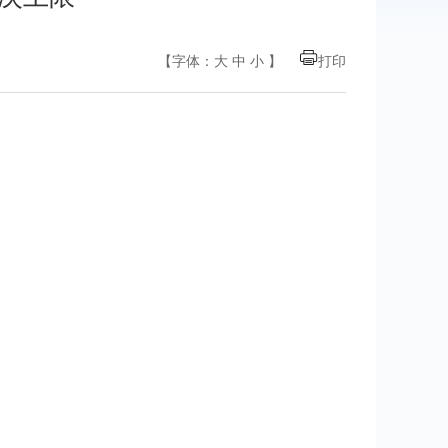
【字体：
大
中
小
】
打印