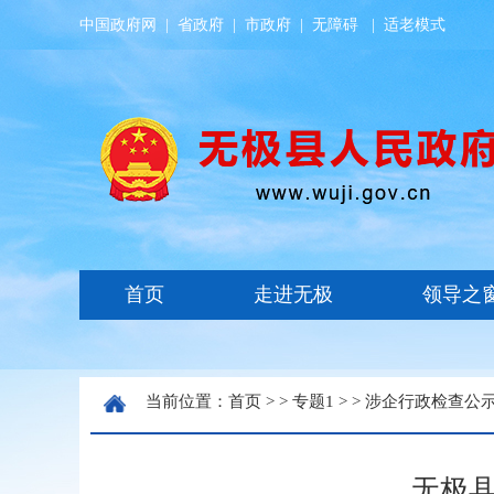
中国政府网
|
省政府
|
市政府
|
无障碍
|
适老模式
当前位置：
首页
> >
专题1
> >
涉企行政检查公
无极