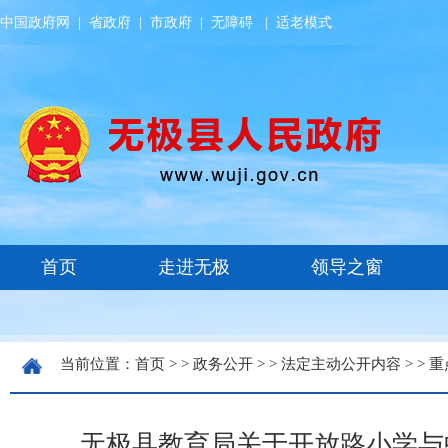
中国政府网
|
省政府
|
市政府
|
无障碍
|
适老模式
当前位置：
首页
> >
政务公开
> >
法定主动公开内容
> >
重
无极县教育局关于开放路小学与