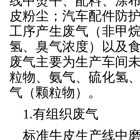
线中
烫平
、
配料、涂
皮粉尘
；
汽车配件防
工序产生废气（
非甲
氢、臭气浓度
）以及
废气主要为
生产车间
粒物
、
氨气、硫化氢
气（颗粒物）。
1.有组织废气
标准牛皮生产线中