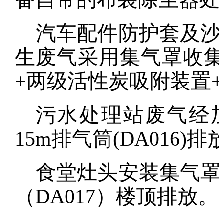
汽车配件防护套及
生废气采用集气罩收
+两
级活性炭吸附装置
污水处理站废气经
15m排气筒(DA01
6
)排
食堂
灶头安装集气
（
DA017）楼顶排放。