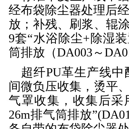
经布袋除尘器处理后经
放；
补残、刷浆、辊
9套“水浴除尘+除湿装
筒排放（DA00
3～
DA0
超纤
PU革生产
线中
间微负压收集
，
烫平
气罩收集，收集后采
2
6
m排气筒排放”(DA0
备自带
的
布袋除尘器