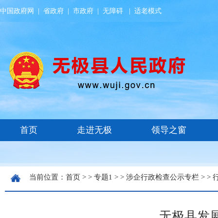
中国政府网
|
省政府
|
市政府
|
无障碍
|
适老模式
当前位置：
首页
> >
专题1
> >
涉企行政检查公示专栏
> >
无极县发